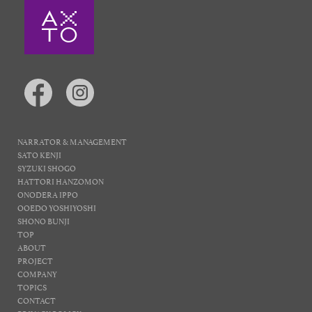
NARRATOR & MANAGEMENT
SATO KENJI
SYZUKI SHOGO
HATTORI HANZOMON
ONODERA IPPO
OOEDO YOSHIYOSHI
SHONO BUNJI
TOP
ABOUT
PROJECT
COMPANY
TOPICS
CONTACT