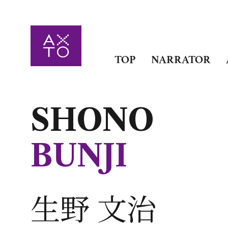
TOP
NARRATOR
SHONO
BUNJI
生野 文治