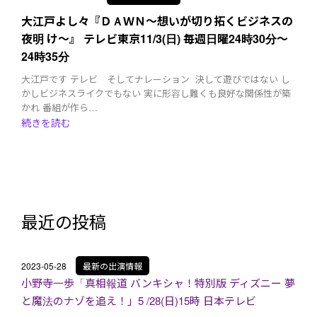
大江戸よし々『ＤＡＷＮ〜想いが切り拓くビジネスの
夜明 け〜』‬ ‪テレビ東京11/3(日) 毎週日曜24時30分～
24時35分 ‬
‪大江戸です‬ テレビ そしてナレーション ‪ ‪決して遊びではない‬ ‪し
かしビジネスライクでもない‬ ‪実に形容し難くも良好な関係性が築
かれ‬ ‪番組が作ら…
続きを読む
最近の投稿
2023-05-28
最新の出演情報
小野寺一歩「真相報道 バンキシャ！特別版 ディズニー 夢
と魔法のナゾを追え！」5 /28(日)15時 日本テレビ