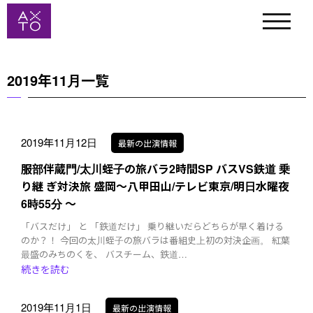
2019年11月一覧
2019年11月12日
最新の出演情報
服部伴蔵門/太川蛭子の旅バラ2時間SP バスVS鉄道 乗
り継 ぎ対決旅 盛岡～八甲田山/テレビ東京/明日水曜夜
6時55分 〜
「バスだけ」 と 「鉄道だけ」 乗り継いだらどちらが早く着ける
のか？！ 今回の太川蛭子の旅バラは番組史上初の対決企画。 紅葉
最盛のみちのくを、 バスチーム、鉄道…
続きを読む
2019年11月1日
最新の出演情報