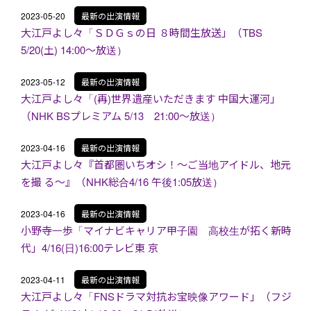
2023-05-20
最新の出演情報
大江戸よし々「ＳＤＧｓの日 ８時間生放送」（TBS
5/20(土) 14:00～放送）
2023-05-12
最新の出演情報
大江戸よし々「(再)世界遺産いただきます 中国大運河」
（NHK BSプレミアム 5/13 21:00～放送）
2023-04-16
最新の出演情報
大江戸よし々『首都圏いちオシ！〜ご当地アイドル、地元
を撮 る〜』（NHK総合4/16 午後1:05放送）
2023-04-16
最新の出演情報
小野寺一歩「マイナビキャリア甲子園 高校生が拓く新時
代」4/16(日)16:00テレビ東 京
2023-04-11
最新の出演情報
大江戸よし々「FNSドラマ対抗お宝映像アワード」（フジ