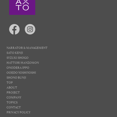
NARRATOR & MANAGEMENT
SATO KENJI
SYZUKI SHOGO
HATTORI HANZOMON
ONODERA IPPO
OOEDO YOSHIYOSHI
SHONO BUNJI
TOP
ABOUT
PROJECT
COMPANY
TOPICS
CONTACT
PRIVACY POLICY