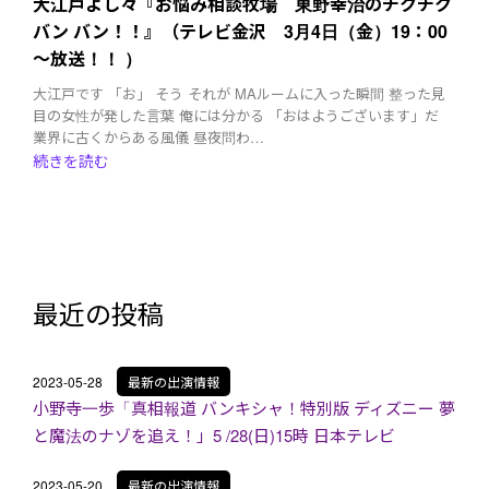
大江戸よし々『お悩み相談牧場 東野幸治のチクチク
バン バン！！』（テレビ金沢 3月4日（金）19：00
～放送！！ ）
大江戸です 「お」 そう それが MAルームに入った瞬間 整った見
目の女性が発した言葉 俺には分かる 「おはようございます」だ
業界に古くからある風儀 昼夜問わ…
続きを読む
最近の投稿
2023-05-28
最新の出演情報
小野寺一歩「真相報道 バンキシャ！特別版 ディズニー 夢
と魔法のナゾを追え！」5 /28(日)15時 日本テレビ
2023-05-20
最新の出演情報