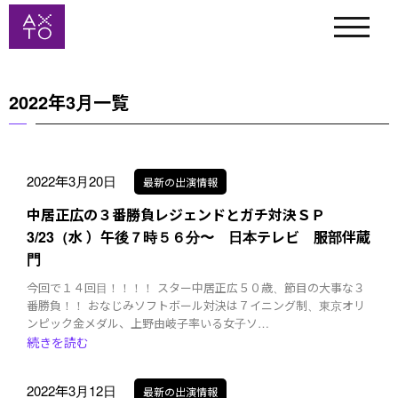
2022年3月一覧
2022年3月20日
最新の出演情報
中居正広の３番勝負レジェンドとガチ対決ＳＰ
3/23（水 ）午後７時５６分〜 日本テレビ 服部伴蔵
門
今回で１４回目！！！！ スター中居正広５０歳、節目の大事な３
番勝負！！ おなじみソフトボール対決は７イニング制、東京オリ
ンピック金メダル、上野由岐子率いる女子ソ…
続きを読む
2022年3月12日
最新の出演情報