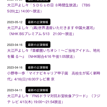
大江戸よし々「ＳＤＧｓの日 ８時間生放送」（TBS
5/20(土) 14:00～放送）
2023-05-12
最新の出演情報
大江戸よし々「(再)世界遺産いただきます 中国大運河」
（NHK BSプレミアム 5/13 21:00～放送）
2023-04-16
最新の出演情報
大江戸よし々『首都圏いちオシ！〜ご当地アイドル、地元
を撮 る〜』（NHK総合4/16 午後1:05放送）
2023-04-16
最新の出演情報
小野寺一歩「マイナビキャリア甲子園 高校生が拓く新時
代」4/16(日)16:00テレビ東 京
2023-04-11
最新の出演情報
大江戸よし々「FNSドラマ対抗お宝映像アワード」（フジ
テ レビ 4/13(木) 19:00～21:54放送）