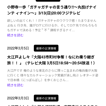
小野寺一歩「ガチャガチャの言う通り!!～丸投げナイ
ンテ ィナイン～」3/13(日)20:00フジテレビ
欲しいの出てくれ！！ガチャガチャのワクワク感！たまりません
よねぇ 行き先、誰がロケに行けるか、そしてロケ先でのもろもろ
もガチャで決める！予定＂不＂調和すぎるナイ…
続きを読む
2022年3月5日
最新の出演情報
大江戸よし々『大阪43市町村争奪！なにわ乗り継ぎ
旅！！ 』（テレビ大阪 3月5日18:58～20:54放送！）
大江戸です 俺のような東北のさらに隅っこ生まれの権兵衛が大阪
に行くと 様々なカルチャーショック常識が消し飛ぶ レオタード姿
で日本橋（にっぽんばし）を歩くおじさん…
続きを読む
2022年3月3日
最新の出演情報