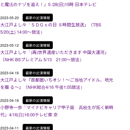
と魔法のナゾを追え！」5 /28(日)15時 日本テレビ
2023-05-20
最新の出演情報
大江戸よし々「ＳＤＧｓの日 ８時間生放送」（TBS
5/20(土) 14:00～放送）
2023-05-12
最新の出演情報
大江戸よし々「(再)世界遺産いただきます 中国大運河」
（NHK BSプレミアム 5/13 21:00～放送）
2023-04-16
最新の出演情報
大江戸よし々『首都圏いちオシ！〜ご当地アイドル、地元
を撮 る〜』（NHK総合4/16 午後1:05放送）
2023-04-16
最新の出演情報
小野寺一歩「マイナビキャリア甲子園 高校生が拓く新時
代」4/16(日)16:00テレビ東 京
2023-04-11
最新の出演情報