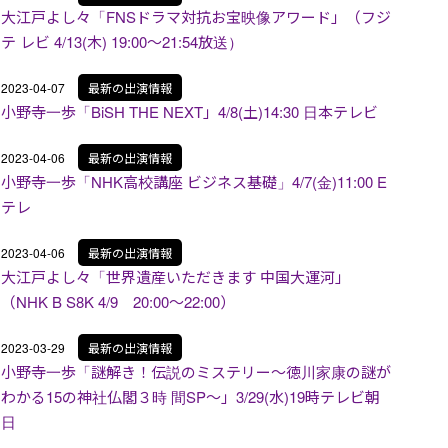
大江戸よし々「FNSドラマ対抗お宝映像アワード」（フジ
テ レビ 4/13(木) 19:00～21:54放送）
2023-04-07
最新の出演情報
小野寺一歩「BiSH THE NEXT」4/8(土)14:30 日本テレビ
2023-04-06
最新の出演情報
小野寺一歩「NHK高校講座 ビジネス基礎」4/7(金)11:00 E
テレ
2023-04-06
最新の出演情報
大江戸よし々「世界遺産いただきます 中国大運河」
（NHK B S8K 4/9 20:00～22:00）
2023-03-29
最新の出演情報
小野寺一歩「謎解き！伝説のミステリー～徳川家康の謎が
わかる15の神社仏閣３時 間SP～」3/29(水)19時テレビ朝
日