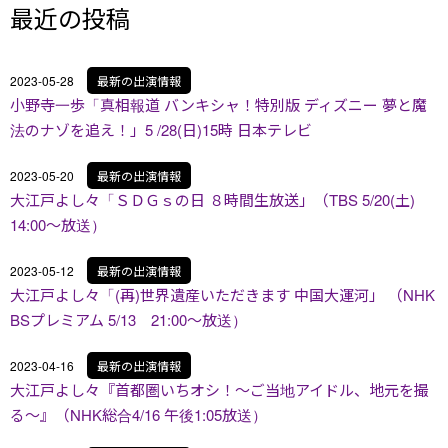
最近の投稿
2023-05-28
最新の出演情報
小野寺一歩「真相報道 バンキシャ！特別版 ディズニー 夢と魔
法のナゾを追え！」5 /28(日)15時 日本テレビ
2023-05-20
最新の出演情報
大江戸よし々「ＳＤＧｓの日 ８時間生放送」（TBS 5/20(土)
14:00～放送）
2023-05-12
最新の出演情報
大江戸よし々「(再)世界遺産いただきます 中国大運河」 （NHK
BSプレミアム 5/13 21:00～放送）
2023-04-16
最新の出演情報
大江戸よし々『首都圏いちオシ！〜ご当地アイドル、地元を撮
る〜』（NHK総合4/16 午後1:05放送）