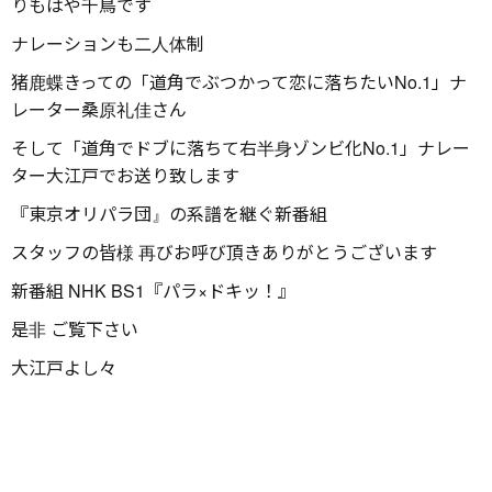
りもはや千鳥です
ナレーションも二人体制
猪鹿蝶きっての「道角でぶつかって恋に落ちたいNo.1」ナ
レーター桑原礼佳さん
そして「道角でドブに落ちて右半身ゾンビ化No.1」ナレー
ター大江戸でお送り致します
『東京オリパラ団』の系譜を継ぐ新番組
スタッフの皆様 再びお呼び頂きありがとうございます
新番組 NHK BS1『パラ×ドキッ！』
是非 ご覧下さい
大江戸よし々