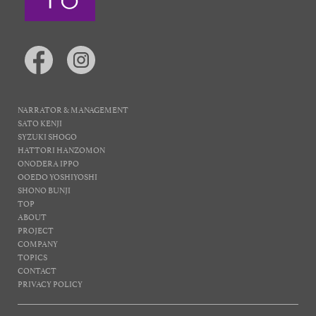
NARRATOR & MANAGEMENT
SATO KENJI
SYZUKI SHOGO
HATTORI HANZOMON
ONODERA IPPO
OOEDO YOSHIYOSHI
SHONO BUNJI
TOP
ABOUT
PROJECT
COMPANY
TOPICS
CONTACT
PRIVACY POLICY