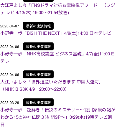
大江戸よし々「FNSドラマ対抗お宝映像アワード」（フジ
テ レビ 4/13(木) 19:00～21:54放送）
2023-04-07
最新の出演情報
小野寺一歩「BiSH THE NEXT」4/8(土)14:30 日本テレビ
2023-04-06
最新の出演情報
小野寺一歩「NHK高校講座 ビジネス基礎」4/7(金)11:00 E
テレ
2023-04-06
最新の出演情報
大江戸よし々「世界遺産いただきます 中国大運河」
（NHK B S8K 4/9 20:00～22:00）
2023-03-29
最新の出演情報
小野寺一歩「謎解き！伝説のミステリー～徳川家康の謎が
わかる15の神社仏閣３時 間SP～」3/29(水)19時テレビ朝
日