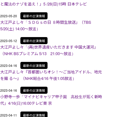
と魔法のナゾを追え！」5 /28(日)15時 日本テレビ
2023-05-20
最新の出演情報
大江戸よし々「ＳＤＧｓの日 ８時間生放送」（TBS
5/20(土) 14:00～放送）
2023-05-12
最新の出演情報
大江戸よし々「(再)世界遺産いただきます 中国大運河」
（NHK BSプレミアム 5/13 21:00～放送）
2023-04-16
最新の出演情報
大江戸よし々『首都圏いちオシ！〜ご当地アイドル、地元
を撮 る〜』（NHK総合4/16 午後1:05放送）
2023-04-16
最新の出演情報
小野寺一歩「マイナビキャリア甲子園 高校生が拓く新時
代」4/16(日)16:00テレビ東 京
2023-04-11
最新の出演情報