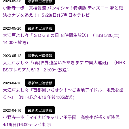
2023-05-28
最新の出演情報
小野寺一歩「真相報道 バンキシャ！特別版 ディズニー 夢と魔
法のナゾを追え！」5 /28(日)15時 日本テレビ
2023-05-20
最新の出演情報
大江戸よし々「ＳＤＧｓの日 ８時間生放送」（TBS 5/20(土)
14:00～放送）
2023-05-12
最新の出演情報
大江戸よし々「(再)世界遺産いただきます 中国大運河」 （NHK
BSプレミアム 5/13 21:00～放送）
2023-04-16
最新の出演情報
大江戸よし々『首都圏いちオシ！〜ご当地アイドル、地元を撮
る〜』（NHK総合4/16 午後1:05放送）
2023-04-16
最新の出演情報
小野寺一歩「マイナビキャリア甲子園 高校生が拓く新時代」
4/16(日)16:00テレビ東 京