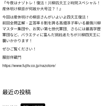
『今夜はナゾトレ！復活！川柳四天王２時間スペシャル！
産休明け柳原が何故か大号泣？！』
今回は産休明けの柳原さんがいよいよ四天王復活！
前回全問正解・正答率８割を誇る高畑淳子率いる最強川柳
マスター集団や、お笑い第七世代軍団、さらには最高学歴
軍団など、バラエティに富んだ挑戦者たちが川柳四天王に
襲いかかります！
ぜひご覧ください！
服部伴蔵門
https://www.fujitv.co.jp/nazotore/
最近の投稿