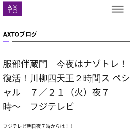
AXTOブログ
服部伴蔵門 今夜はナゾトレ！
復活！川柳四天王２時間ス ペシ
ャル ７／２１（火）夜７
時〜 フジテレビ
フジテレビ明日夜７時からは！！