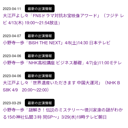
2023-04-11
最新の出演情報
大江戸よし々「FNSドラマ対抗お宝映像アワード」（フジテ レ
ビ 4/13(木) 19:00～21:54放送）
2023-04-07
最新の出演情報
小野寺一歩「BiSH THE NEXT」4/8(土)14:30 日本テレビ
2023-04-06
最新の出演情報
小野寺一歩「NHK高校講座 ビジネス基礎」4/7(金)11:00 Eテレ
2023-04-06
最新の出演情報
大江戸よし々「世界遺産いただきます 中国大運河」（NHK B
S8K 4/9 20:00～22:00）
2023-03-29
最新の出演情報
小野寺一歩「謎解き！伝説のミステリー～徳川家康の謎がわか
る15の神社仏閣３時 間SP～」3/29(水)19時テレビ朝日