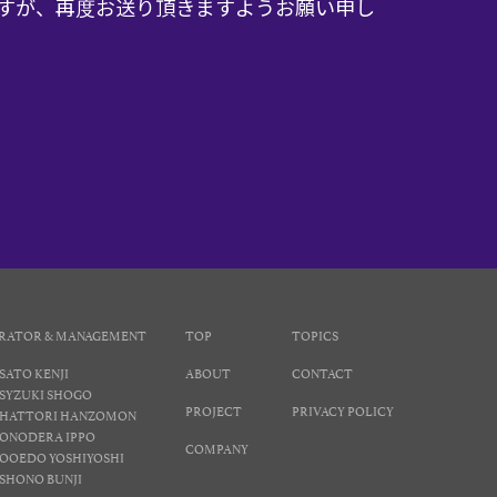
すが、再度お送り頂きますようお願い申し
RATOR & MANAGEMENT
TOP
TOPICS
SATO KENJI
ABOUT
CONTACT
SYZUKI SHOGO
PROJECT
PRIVACY POLICY
HATTORI HANZOMON
ONODERA IPPO
COMPANY
OOEDO YOSHIYOSHI
SHONO BUNJI