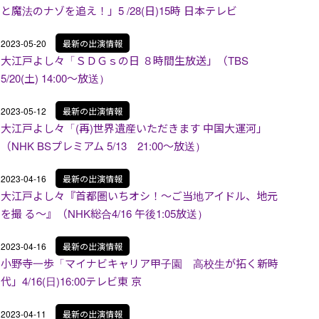
と魔法のナゾを追え！」5 /28(日)15時 日本テレビ
2023-05-20
最新の出演情報
大江戸よし々「ＳＤＧｓの日 ８時間生放送」（TBS
5/20(土) 14:00～放送）
2023-05-12
最新の出演情報
大江戸よし々「(再)世界遺産いただきます 中国大運河」
（NHK BSプレミアム 5/13 21:00～放送）
2023-04-16
最新の出演情報
大江戸よし々『首都圏いちオシ！〜ご当地アイドル、地元
を撮 る〜』（NHK総合4/16 午後1:05放送）
2023-04-16
最新の出演情報
小野寺一歩「マイナビキャリア甲子園 高校生が拓く新時
代」4/16(日)16:00テレビ東 京
2023-04-11
最新の出演情報