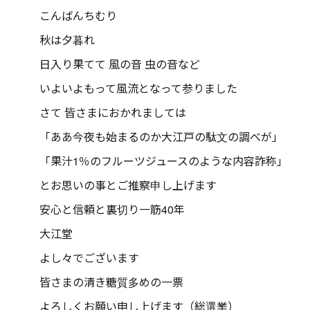
こんばんちむり
秋は夕暮れ
日入り果てて 風の音 虫の音など
いよいよもって風流となって参りました
さて 皆さまにおかれましては
「ああ今夜も始まるのか大江戸の駄文の調べが」
「果汁1％のフルーツジュースのような内容詐称」
とお思いの事とご推察申し上げます
安心と信頼と裏切り一筋40年
大江堂
よし々でございます
皆さまの清き糖質多めの一票
よろしくお願い申し上げます（総選挙）