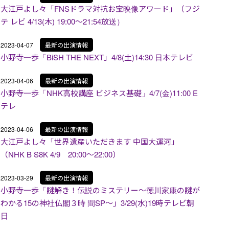
大江戸よし々「FNSドラマ対抗お宝映像アワード」（フジ
テ レビ 4/13(木) 19:00～21:54放送）
2023-04-07
最新の出演情報
小野寺一歩「BiSH THE NEXT」4/8(土)14:30 日本テレビ
2023-04-06
最新の出演情報
小野寺一歩「NHK高校講座 ビジネス基礎」4/7(金)11:00 E
テレ
2023-04-06
最新の出演情報
大江戸よし々「世界遺産いただきます 中国大運河」
（NHK B S8K 4/9 20:00～22:00）
2023-03-29
最新の出演情報
小野寺一歩「謎解き！伝説のミステリー～徳川家康の謎が
わかる15の神社仏閣３時 間SP～」3/29(水)19時テレビ朝
日