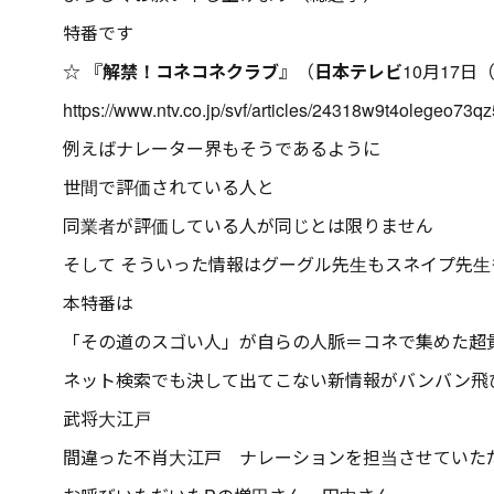
特番です
☆ 『
解禁！コネコネクラブ
』（
日本テレビ
10月17日
https://www.ntv.co.jp/svf/articles/24318w9t4olegeo73qz
例えばナレーター界もそうであるように
世間で評価されている人と
同業者が評価している人が同じとは限りません
そして そういった情報はグーグル先生もスネイプ先生
本特番は
「その道のスゴい人」が自らの人脈＝コネで集めた超
ネット検索でも決して出てこない新情報がバンバン飛
武将大江戸
間違った不肖大江戸 ナレーションを担当させていた