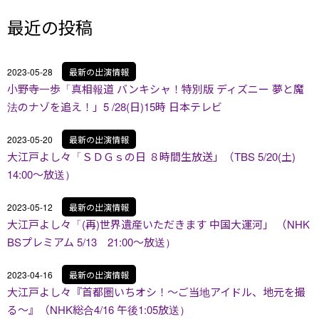
最近の投稿
2023-05-28
最新の出演情報
小野寺一歩「真相報道 バンキシャ！特別版 ディズニー 夢と魔
法のナゾを追え！」5 /28(日)15時 日本テレビ
2023-05-20
最新の出演情報
大江戸よし々「ＳＤＧｓの日 ８時間生放送」（TBS 5/20(土)
14:00～放送）
2023-05-12
最新の出演情報
大江戸よし々「(再)世界遺産いただきます 中国大運河」 （NHK
BSプレミアム 5/13 21:00～放送）
2023-04-16
最新の出演情報
大江戸よし々『首都圏いちオシ！〜ご当地アイドル、地元を撮
る〜』（NHK総合4/16 午後1:05放送）