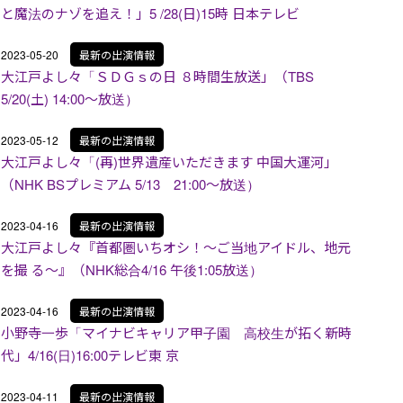
と魔法のナゾを追え！」5 /28(日)15時 日本テレビ
2023-05-20
最新の出演情報
大江戸よし々「ＳＤＧｓの日 ８時間生放送」（TBS
5/20(土) 14:00～放送）
2023-05-12
最新の出演情報
大江戸よし々「(再)世界遺産いただきます 中国大運河」
（NHK BSプレミアム 5/13 21:00～放送）
2023-04-16
最新の出演情報
大江戸よし々『首都圏いちオシ！〜ご当地アイドル、地元
を撮 る〜』（NHK総合4/16 午後1:05放送）
2023-04-16
最新の出演情報
小野寺一歩「マイナビキャリア甲子園 高校生が拓く新時
代」4/16(日)16:00テレビ東 京
2023-04-11
最新の出演情報