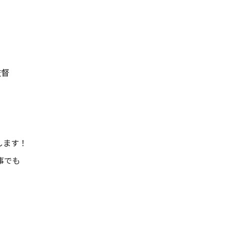
監督
します！
事でも