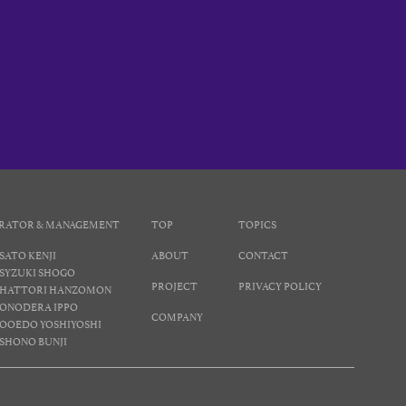
RATOR & MANAGEMENT
TOP
TOPICS
SATO KENJI
ABOUT
CONTACT
SYZUKI SHOGO
PROJECT
PRIVACY POLICY
HATTORI HANZOMON
ONODERA IPPO
COMPANY
OOEDO YOSHIYOSHI
SHONO BUNJI