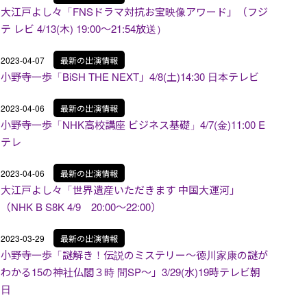
大江戸よし々「FNSドラマ対抗お宝映像アワード」（フジ
テ レビ 4/13(木) 19:00～21:54放送）
2023-04-07
最新の出演情報
小野寺一歩「BiSH THE NEXT」4/8(土)14:30 日本テレビ
2023-04-06
最新の出演情報
小野寺一歩「NHK高校講座 ビジネス基礎」4/7(金)11:00 E
テレ
2023-04-06
最新の出演情報
大江戸よし々「世界遺産いただきます 中国大運河」
（NHK B S8K 4/9 20:00～22:00）
2023-03-29
最新の出演情報
小野寺一歩「謎解き！伝説のミステリー～徳川家康の謎が
わかる15の神社仏閣３時 間SP～」3/29(水)19時テレビ朝
日